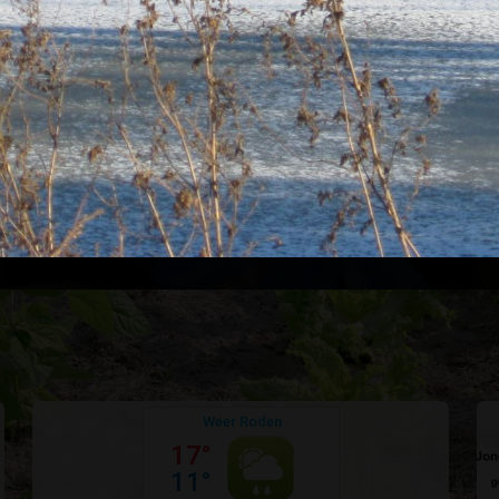
1
2
achtige vereniging?
DIRECT